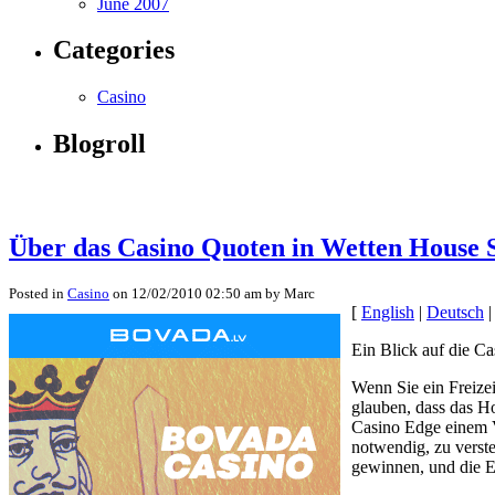
June 2007
Categories
Casino
Blogroll
Über das Casino Quoten in Wetten House S
Posted in
Casino
on 12/02/2010 02:50 am by Marc
[
English
|
Deutsch
Ein Blick auf die Ca
Wenn Sie ein Freizei
glauben, dass das Ho
Casino Edge einem Ve
notwendig, zu verst
gewinnen, und die E