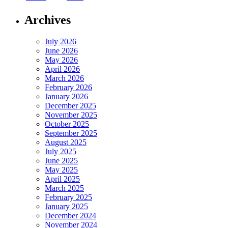
Archives
July 2026
June 2026
May 2026
April 2026
March 2026
February 2026
January 2026
December 2025
November 2025
October 2025
September 2025
August 2025
July 2025
June 2025
May 2025
April 2025
March 2025
February 2025
January 2025
December 2024
November 2024