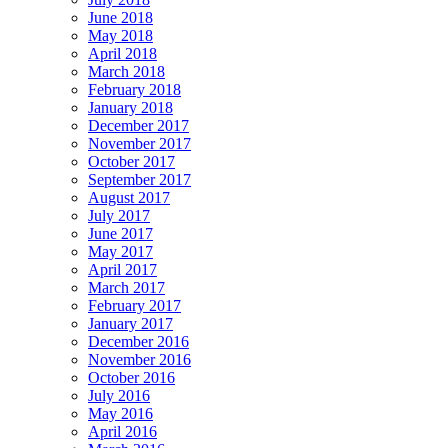
June 2018
May 2018
April 2018
March 2018
February 2018
January 2018
December 2017
November 2017
October 2017
September 2017
August 2017
July 2017
June 2017
May 2017
April 2017
March 2017
February 2017
January 2017
December 2016
November 2016
October 2016
July 2016
May 2016
April 2016