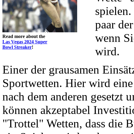
spielen.
paar der
wenn Sie
Read more about the
Las Vegas 2024 Super
Bowl Streaker
!
wird.
Einer der grausamen Einsät
Sportwetten. Hier wird ein
nach dem anderen gesetzt u
können akzeptabel Investiti
"Trottel" Wetten, dass die B