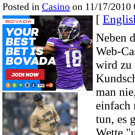
Posted in
Casino
on 11/17/2010 
[
Englis
Neben de
Web-Cas
wird zu
Kundsch
man nie,
einfach
tun, es 
Wette "