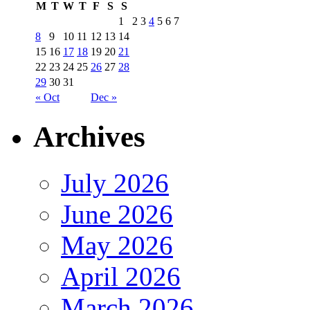
M
T
W
T
F
S
S
1
2
3
4
5
6
7
8
9
10
11
12
13
14
15
16
17
18
19
20
21
22
23
24
25
26
27
28
29
30
31
« Oct
Dec »
Archives
July 2026
June 2026
May 2026
April 2026
March 2026