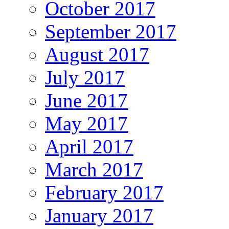
October 2017
September 2017
August 2017
July 2017
June 2017
May 2017
April 2017
March 2017
February 2017
January 2017