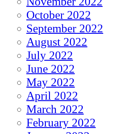
November 2022
October 2022
September 2022
August 2022
July 2022
June 2022
May 2022
April 2022
March 2022
February 2022