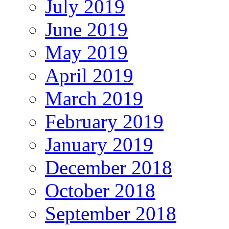
July 2019
June 2019
May 2019
April 2019
March 2019
February 2019
January 2019
December 2018
October 2018
September 2018