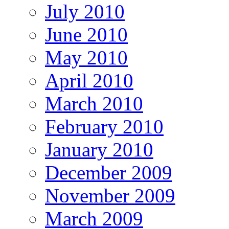
July 2010
June 2010
May 2010
April 2010
March 2010
February 2010
January 2010
December 2009
November 2009
March 2009