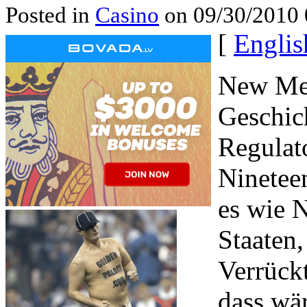
Posted in
Casino
on 09/30/2010 
[
Englis
New Mex
Geschic
Regulat
Ninetee
es wie 
Staaten,
Verrückt
dass wär