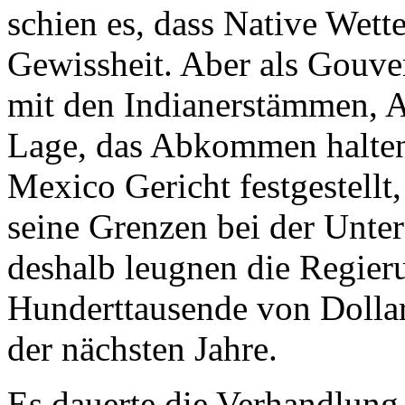
schien es, dass Native Wet
Gewissheit. Aber als Gouve
mit den Indianerstämmen, A
Lage, das Abkommen halten
Mexico Gericht festgestellt
seine Grenzen bei der Unter
deshalb leugnen die Regie
Hunderttausende von Dolla
der nächsten Jahre.
Es dauerte die Verhandlun