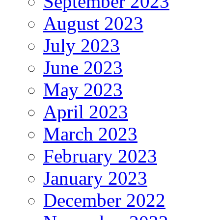
September 2023
August 2023
July 2023
June 2023
May 2023
April 2023
March 2023
February 2023
January 2023
December 2022