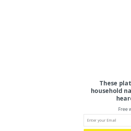
These pla
household na
hear
Free 