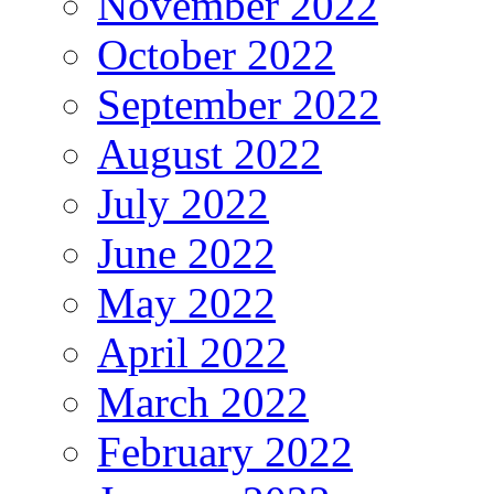
November 2022
October 2022
September 2022
August 2022
July 2022
June 2022
May 2022
April 2022
March 2022
February 2022