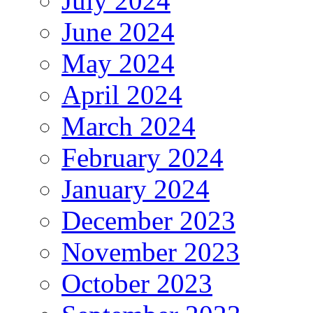
July 2024
June 2024
May 2024
April 2024
March 2024
February 2024
January 2024
December 2023
November 2023
October 2023