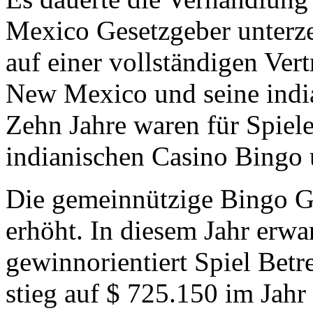
Mexico Gesetzgeber unterze
auf einer vollständigen Ver
New Mexico und seine indi
Zehn Jahre waren für Spiel
indianischen Casino Bingo 
Die gemeinnützige Bingo G
erhöht. In diesem Jahr erw
gewinnorientiert Spiel Betr
stieg auf $ 725.150 im Jahr