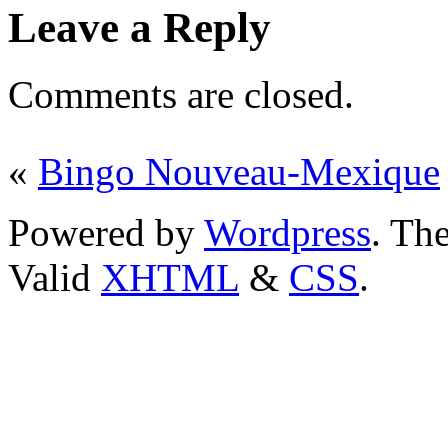
Leave a Reply
Comments are closed.
«
Bingo Nouveau-Mexique
Powered by
Wordpress
. T
Valid
XHTML
&
CSS
.