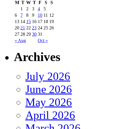
M
T
W
T
F
S
S
1
2
3
4
5
6
7
8
9
10
11
12
13
14
15
16
17
18
19
20
21
22
23
24
25
26
27
28
29
30
31
« Aug
Oct »
Archives
July 2026
June 2026
May 2026
April 2026
March 2026