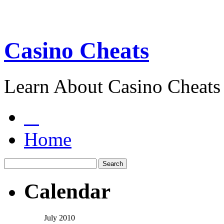
Casino Cheats
Learn About Casino Cheats 
Home
Calendar
July 2010