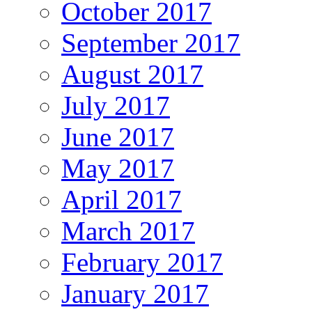
October 2017
September 2017
August 2017
July 2017
June 2017
May 2017
April 2017
March 2017
February 2017
January 2017