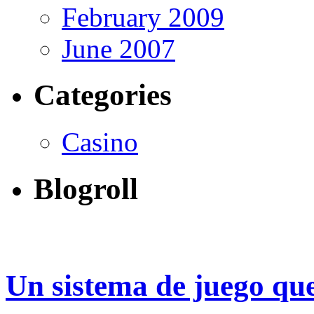
February 2009
June 2007
Categories
Casino
Blogroll
Un sistema de juego qu