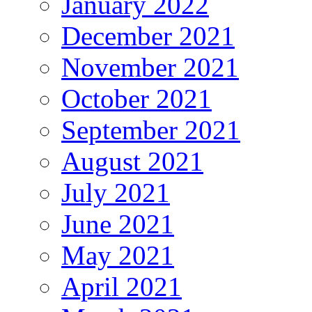
January 2022
December 2021
November 2021
October 2021
September 2021
August 2021
July 2021
June 2021
May 2021
April 2021