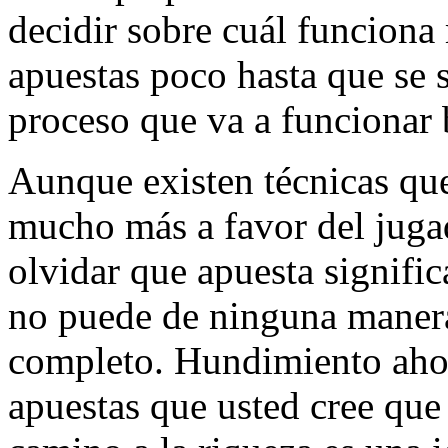
decidir sobre cuál funciona
apuestas poco hasta que se
proceso que va a funcionar 
Aunque existen técnicas qu
mucho más a favor del juga
olvidar que apuesta signific
no puede de ninguna maner
completo. Hundimiento ahor
apuestas que usted cree que 