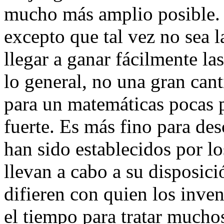
mucho más amplio posible. 
excepto que tal vez no sea 
llegar a ganar fácilmente l
lo general, no una gran cant
para un matemáticas pocas 
fuerte. Es más fino para des
han sido establecidos por lo
llevan a cabo a su disposi
difieren con quien los inven
el tiempo para tratar muchos