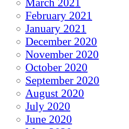
March 2021
February 2021
January 2021
December 2020
November 2020
October 2020
September 2020
August 2020
July 2020
June 2020