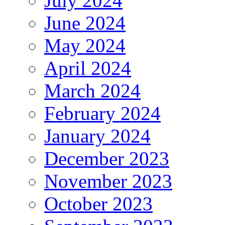
July 2024
June 2024
May 2024
April 2024
March 2024
February 2024
January 2024
December 2023
November 2023
October 2023