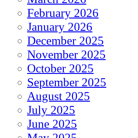
February 2026
January 2026
December 2025
November 2025
October 2025
September 2025
August 2025
July 2025
June 2025
May 2025