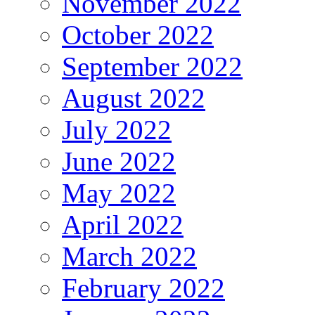
November 2022
October 2022
September 2022
August 2022
July 2022
June 2022
May 2022
April 2022
March 2022
February 2022