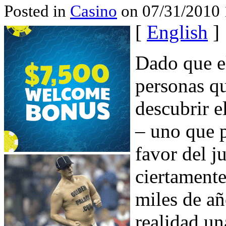
Posted in
Casino
on 07/31/2010 
[
English
]
Dado que e
personas qu
descubrir e
– uno que p
favor del j
ciertamente
miles de añ
realidad un