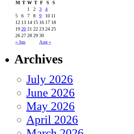
M
T
W
T
F
S
S
1
2
3
4
5
6
7
8
9
10
11
12
13
14
15
16
17
18
19
20
21
22
23
24
25
26
27
28
29
30
« Jun
Aug »
Archives
July 2026
June 2026
May 2026
April 2026
March 2026