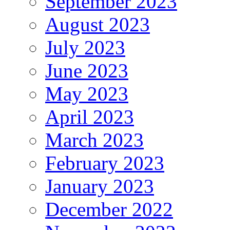
September 2023
August 2023
July 2023
June 2023
May 2023
April 2023
March 2023
February 2023
January 2023
December 2022